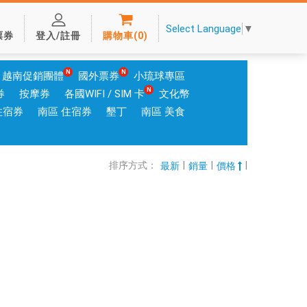
Select Language
▼
票券
登入/註冊
購物車
(
0
)
越南促銷團體
國外票券
小琉球專區
券
按摩券
各國WIFI / SIM 卡
文化幣
住宿券
南區 住宿券
墾丁
南區 美食
排序方式：
|
|
|
最新
銷量
價格