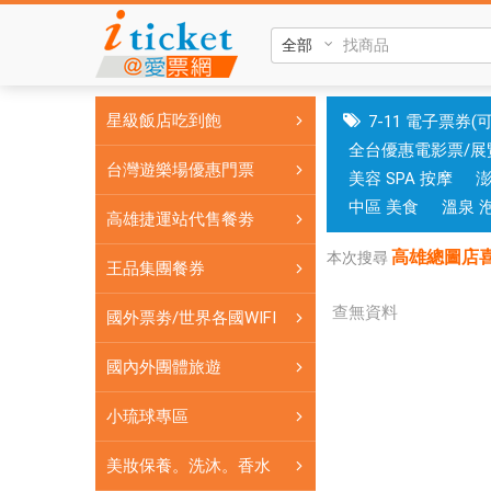
高
雄
總
圖
星級飯店吃到飽
7-11 電子票券(
店
全台優惠電影票/展
喜
台灣遊樂場優惠門票
美容 SPA 按摩
樂
時
中區 美食
溫泉 
高雄捷運站代售餐劵
代
高雄總圖店
影
本次搜尋
王品集團餐券
城
電
查無資料
國外票劵/世界各國WIFI
影
優
國內外團體旅遊
惠
小琉球專區
票|
銷
美妝保養。洗沐。香水
售