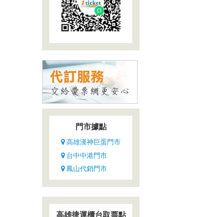
門市據點
高雄漢神巨蛋門市
台中中港門市
鳳山代銷門市
高雄捷運櫃台取票點