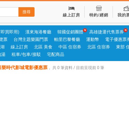
搜尋
線上訂房
特約/經銷
我的
可即買即用)
漢來海港餐廳
韓國促銷團體
高雄捷運代售票券
覽票
台灣主題樂園門票
帕里巴黎餐廳
運動幣
電子優惠票
澎湖
線上訂房
北區 美食
中區 住宿券
北區 住宿券
東部 
泡湯
租車/包車/接駁
宅配商品
喜樂時代影城電影優惠票
，
共
0
筆資料 / 目前呈現前
0
筆