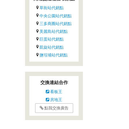
草衙站代銷點
中央公園站代銷點
三多商圈站代銷點
美麗島站代銷點
巨蛋站代銷點
凱旋站代銷點
鹽埕埔站代銷點
交換連結合作
看板王
房地王
點我交換廣告