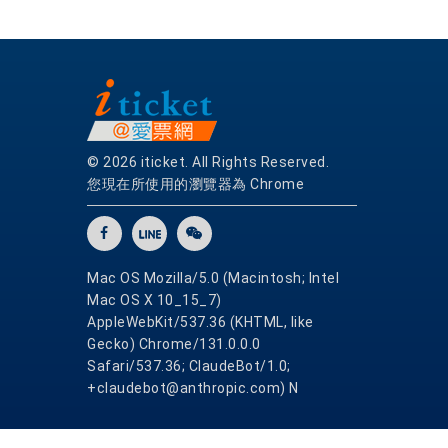
© 2026 iticket. All Rights Reserved.
您現在所使用的瀏覽器為 Chrome
Mac OS Mozilla/5.0 (Macintosh; Intel
Mac OS X 10_15_7)
AppleWebKit/537.36 (KHTML, like
Gecko) Chrome/131.0.0.0
Safari/537.36; ClaudeBot/1.0;
+claudebot@anthropic.com) N