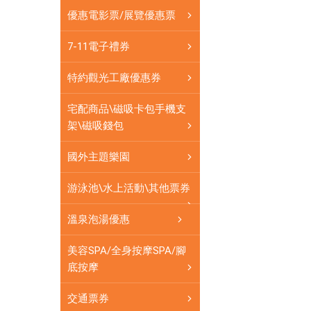
各
優惠電影票/展覽優惠票
式
餐
7-11電子禮券
券
應
特約觀光工廠優惠券
有
盡
宅配商品\磁吸卡包手機支
有
架\磁吸錢包
國外主題樂園
游泳池\水上活動\其他票券
溫泉泡湯優惠
美容SPA/全身按摩SPA/腳
底按摩
交通票券