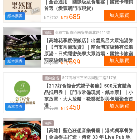
｜全台通用｜國際級蔬食饗宴｜國旅卡核銷
首選（愛票網門市現貨）
加入購買
685
紙本票券
702
高雄市田寮區南安里崗北路111號
南區
【高雄花季度假飯店】出雲風呂大眾泡湯券
｜【門市常備現貨】｜南台灣頂級稀有低溫
原湯・日式隱密美學大眾浴場・國旅卡旅宿
額度核銷首選
加入購買
699
紙本票券
800
807高雄市三民區同盟二路217號
國內全省
【217好食複合式親子餐廳】500元實體商
品抵用券｜【門市常備現貨・紙本票】｜小
孩放電・大人放鬆・歡樂派對與包場聚會首
選
加入購買
450
紙本票券
500
南區
【高雄】藍色狂想音樂餐廳｜港式獨享餐券
｜金曲得主打造・傳奇 33 年 Live Pub 地