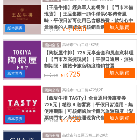
網
【王品牛排】經典單人套餐券｜【門市常備
卡
現貨】｜王品集團一頭牛僅供6客傳奇風
可
味・平假日皆可使用已含服務費・款待心中
即
最重要的人與國旅卡核銷首選
加入購買
1630
紙本票券
1749
買
即
高雄市中山二路482號
國內全省
用
【陶板屋牛排】725 元享全套和風創意料理
｜【門市及高捷現貨】｜平假日通用・無強
制期限・國旅卡旅宿額度核銷首選
加入購買
725
紙本票券
768
高雄市中山二路472號2F
國內全省
【西堤牛排 TASTy】全台通用優惠餐券
725元｜精緻 8 道饗宴｜平假日皆適用・無
使用期限｜可核銷國旅卡觀光旅遊額度（愛
票網門市／高雄捷運現貨代售）
加入購買
725
紙本票券
768
高雄市前金區五福三路29號
國內全省