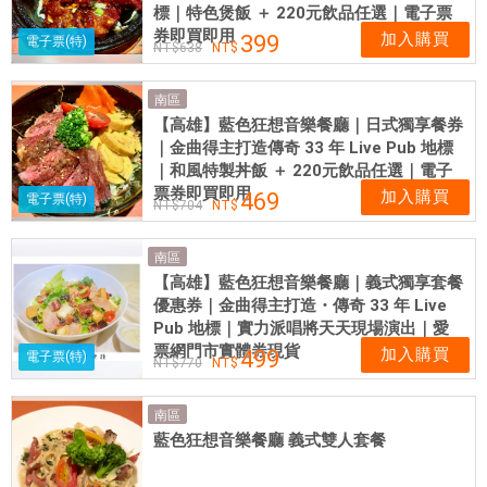
標｜特色煲飯 ＋ 220元飲品任選｜電子票
券即買即用
加入購買
399
電子票(特)
638
南區
【高雄】藍色狂想音樂餐廳｜日式獨享餐券
｜金曲得主打造傳奇 33 年 Live Pub 地標
｜和風特製丼飯 ＋ 220元飲品任選｜電子
票券即買即用
加入購買
469
電子票(特)
704
南區
【高雄】藍色狂想音樂餐廳｜義式獨享套餐
優惠券｜金曲得主打造・傳奇 33 年 Live
Pub 地標｜實力派唱將天天現場演出｜愛
票網門市實體券現貨
加入購買
499
電子票(特)
770
南區
藍色狂想音樂餐廳 義式雙人套餐