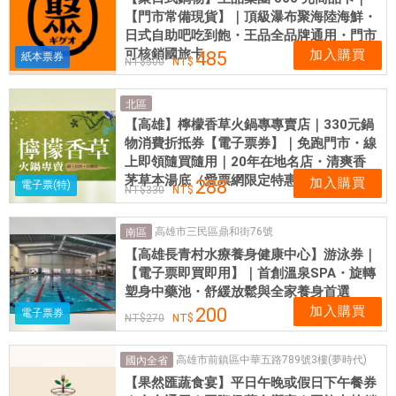
【門市常備現貨】｜頂級瀑布聚海陸海鮮・
日式自助吧吃到飽・王品全品牌通用・門市
可核銷國旅卡
加入購買
485
紙本票券
500
北區
【高雄】檸檬香草火鍋專專賣店｜330元鍋
物消費折抵券【電子票券】｜免跑門市・線
上即領隨買隨用｜20年在地名店・清爽香
茅草本湯底（愛票網限定特惠）
加入購買
288
電子票(特)
330
高雄市三民區鼎和街76號
南區
【高雄長青村水療養身健康中心】游泳券｜
【電子票即買即用】｜首創溫泉SPA・旋轉
塑身中藥池・舒緩放鬆與全家養身首選
加入購買
200
電子票券
270
高雄市前鎮區中華五路789號3樓(夢時代)
國內全省
【果然匯蔬食宴】平日午晚或假日下午餐券