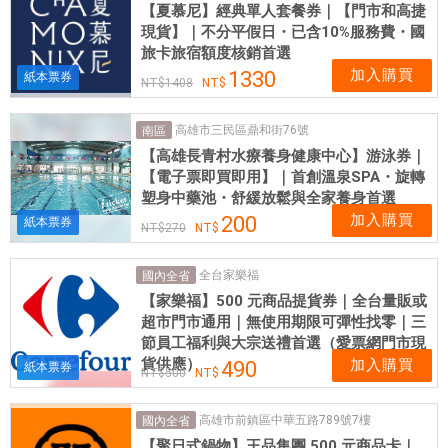
【夏慕尼】經典單人套餐券｜【門市和高捷
現貨】｜不分平假日・已含10%服務費・國
旅卡旅宿額度核銷首選
加入購買
1330
紙本票券
1408
高雄市三民區鼎和街76號
南區
【高雄長青村水療養身健康中心】游泳券｜
【電子票即買即用】｜首創溫泉SPA・旋轉
塑身中藥池・舒緩放鬆與全家養身首選
加入購買
200
紙本票券
270
全台家樂福
國內全省
【家樂福】500 元商品提貨券｜全台量販或
超市門市通用｜無使用期限可彈性找零｜三
節員工福利與大宗送禮首選（愛票網門市現
貨供應）
加入購買
490
紙本票券
500
高雄市前鎮區中華五路789號7樓
國內全省
【聚日式鍋物】王品集團 500 元商品卡｜