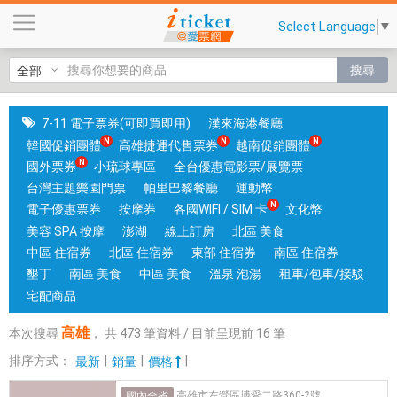
高
Select Language
▼
雄
|
搜尋
國
旅
卡
7-11 電子票券(可即買即用)
漢來海港餐廳
門
韓國促銷團體
高雄捷運代售票券
越南促銷團體
市
國外票券
小琉球專區
全台優惠電影票/展覽票
可
台灣主題樂園門票
帕里巴黎餐廳
運動幣
核
電子優惠票券
按摩券
各國WIFI / SIM 卡
文化幣
銷
美容 SPA 按摩
澎湖
線上訂房
北區 美食
；
中區 住宿券
北區 住宿券
東部 住宿券
南區 住宿券
銷
墾丁
南區 美食
中區 美食
溫泉 泡湯
租車/包車/接駁
售
宅配商品
各
高雄
本次搜尋
，
共
473
筆資料 / 目前呈現前
16
筆
國
實
排序方式：
|
|
|
最新
銷量
價格
體
高雄市左營區博愛二路360-2號
國內全省