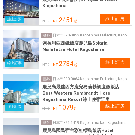
Kagoshima
線上訂房
2451
線上訂票
NT
0
NT
起
日本〒890-0053 Kagoshima Prefecture, Kagoshima, Chuocho, 鹿児島中央ターミナルビル 1 １１
國外
索拉利亞西鐵飯店鹿兒島Solaria
Nishitetsu Hotel Kagoshima
線上訂房
2734
線上訂票
NT
0
NT
起
日本〒890-0064 Kagoshima Prefecture, Kagoshima, Kamoikeshinmachi, 22−１
國外
鹿兒島最佳西方鹿兒島倫勃朗度假飯店
Best Western Rembrandt Hotel
Kagoshima Resort線上住宿訂房
線上訂房
1079
線上訂票
NT
0
NT
起
日本〒891-1419 Kagoshima-ken, Kagoshima-shi, Sakurajimayokoyamachō, 桜島横山町１７２２−１６
國外
鹿兒島國民宿舍彩虹櫻島飯店Hotel