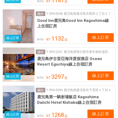
1141
NT
0
NT
起
〒890-0046 鹿児島県鹿児島市西田２丁目２７−24
國外
Good Inn鹿兒島Good Inn Kagoshima線
上住宿訂房
線上訂房
1132
線上訂票
NT
0
NT
起
〒899-2201 鹿児島県県日置市東市来町湯田 東市来町湯田731
國外
鹿兒島伊古昔亞海洋度假酒店 Ocean
Resort Eguchiya線上住宿訂房
線上訂房
3297
線上訂票
NT
0
NT
起
〒890-0056 鹿児島県鹿児島市下荒田４丁目４８−39
國外
鹿兒島第一騎射場飯店 Kagoshima
Daiichi Hotel Kishaba線上住宿訂房
線上訂房
1268
線上訂票
NT
0
NT
起