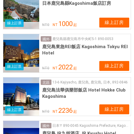
日本鹿兒島縣Kagoshima飯店訂房
線上訂房
1000
線上訂票
NT
0
NT
起
鹿兒島縣鹿兒島市中央町5-1 890-0053
國外
鹿兒島東急REI飯店 Kagoshima Tokyu REI
Hotel
線上訂房
2022
線上訂票
NT
0
NT
起
13-6 Kajiyacho, 鹿兒島, 鹿兒島, 日本, 892-0846
北區
鹿兒島法華俱樂部飯店 Hotel Hokke Club
Kagoshima
線上訂房
2236
線上訂票
NT
0
NT
起
日本〒890-0045 Kagoshima Prefecture, Kagoshima, Take, １丁目１番2号
國外
鹿兒島JR九州酒店 JR Kyushu Hotel