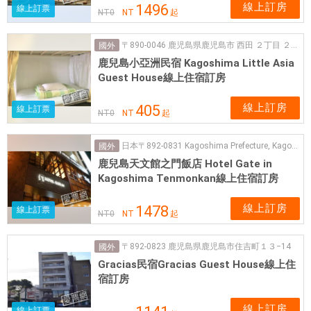
線上訂房
1496
線上訂票
NT
0
NT
起
〒890-0046 鹿児島県鹿児島市 西田 ２丁目 ２０ ８ 山野ビル1階, リトルアジア
國外
鹿兒島小亞洲民宿 Kagoshima Little Asia
Guest House線上住宿訂房
線上訂房
405
線上訂票
NT
0
NT
起
日本〒892-0831 Kagoshima Prefecture, Kagoshima, Funatsucho, 5−20
國外
鹿兒島天文館之門飯店 Hotel Gate in
Kagoshima Tenmonkan線上住宿訂房
線上訂房
1478
線上訂票
NT
0
NT
起
〒892-0823 鹿児島県鹿児島市住吉町１３−14
國外
Gracias民宿Gracias Guest House線上住
宿訂房
線上訂房
線上訂票