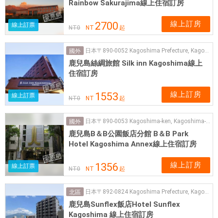
Rainbow Sakurajima線上住宿訂房
線上訂房
2700
線上訂票
NT
0
NT
起
日本〒890-0052 Kagoshima Prefecture, Kagoshima, Uenosonocho, 19−30
國外
鹿兒島絲綢旅館 Silk inn Kagoshima線上
住宿訂房
線上訂房
1553
線上訂票
NT
0
NT
起
日本〒890-0053 Kagoshima-ken, Kagoshima-shi, Chūōchō, 13−2
國外
鹿兒島B＆B公園飯店分館 B＆B Park
Hotel Kagoshima Annex線上住宿訂房
線上訂房
1356
線上訂票
NT
0
NT
起
日本〒892-0824 Kagoshima Prefecture, Kagoshima, Horiecho, 19−14
北區
鹿兒島Sunflex飯店Hotel Sunflex
Kagoshima 線上住宿訂房