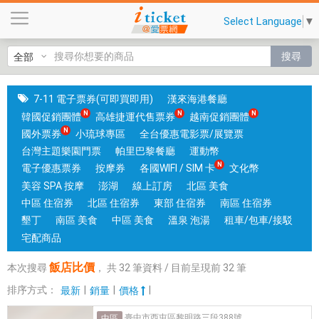
飯
Select Language
▼
店
比
搜尋
價
|
國
7-11 電子票券(可即買即用)
漢來海港餐廳
旅
韓國促銷團體
高雄捷運代售票券
越南促銷團體
卡
國外票券
小琉球專區
全台優惠電影票/展覽票
門
台灣主題樂園門票
帕里巴黎餐廳
運動幣
市
電子優惠票券
按摩券
各國WIFI / SIM 卡
文化幣
可
美容 SPA 按摩
澎湖
線上訂房
北區 美食
核
中區 住宿券
北區 住宿券
東部 住宿券
南區 住宿券
銷
墾丁
南區 美食
中區 美食
溫泉 泡湯
租車/包車/接駁
；
宅配商品
銷
飯店比價
本次搜尋
，
共
32
筆資料 / 目前呈現前
32
筆
售
各
排序方式：
|
|
|
最新
銷量
價格
國
臺中市西屯區黎明路三段388號
中區