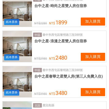
實
台中之星-時尚之星雙人房住宿券
體
網
卡
加入購買
1899
紙本票券
2280
可
即
臺中市西屯區黎明路三段388號
中區
買
台中之星-浪漫之星雙人房住宿券
即
用
加入購買
2480
紙本票券
2980
臺中市西屯區黎明路三段388號
中區
台中之星奢華之星雙人房(第三人免費入住)
加入購買
3480
紙本票券
3980
鹿兒島縣
北區