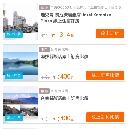
〒890-0063 鹿児島県鹿児島市鴨池１丁目５３−2
國外
鹿兒島 鴨池廣場飯店Hotel Kamoike
Plaza 線上住宿訂房
線上訂房
1314
線上訂票
NT
0
NT
起
台灣 南投縣
中區
南投縣飯店線上訂房比價
線上訂房比價
400
線上訂票
NT$
0
NT$
起
台灣 台東縣
東部
台東縣飯店線上訂房比價
線上訂房比價
400
線上訂票
NT$
0
NT$
起