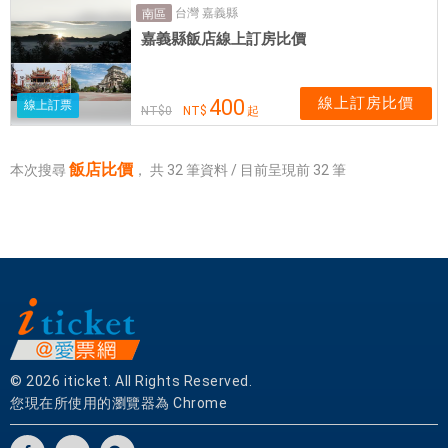
台灣 嘉義縣
南區
嘉義縣飯店線上訂房比價
線上訂房比價
400
線上訂票
NT$
0
NT$
起
飯店比價
本次搜尋
，
共
32
筆資料 / 目前呈現前
32
筆
© 2026 iticket. All Rights Reserved.
您現在所使用的瀏覽器為 Chrome