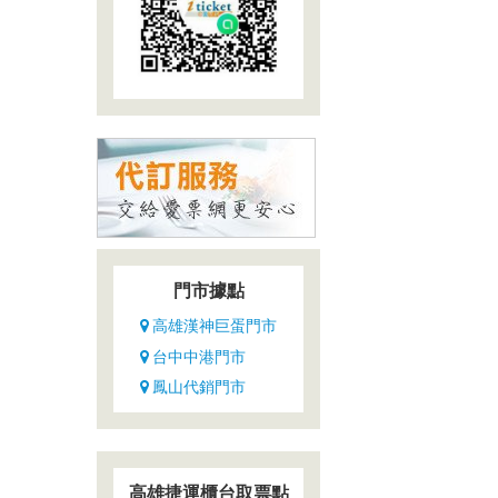
門市據點
高雄漢神巨蛋門市
台中中港門市
鳳山代銷門市
高雄捷運櫃台取票點