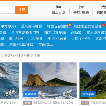
搜尋
線上訂房
特約/經銷
我的
可即買即用)
漢來海港餐廳
韓國促銷團體
高雄捷運代售票券
覽票
台灣主題樂園門票
帕里巴黎餐廳
運動幣
電子優惠票
澎湖
線上訂房
北區 美食
中區 住宿券
北區 住宿券
東部 
泡湯
租車/包車/接駁
宅配商品
共
9
筆資料 / 目前呈現前
9
筆
紙本票券
紙本票券
路15之30號
宜蘭縣頭城鎮烏石港路15之30號
宜蘭縣頭城鎮
北區
北區