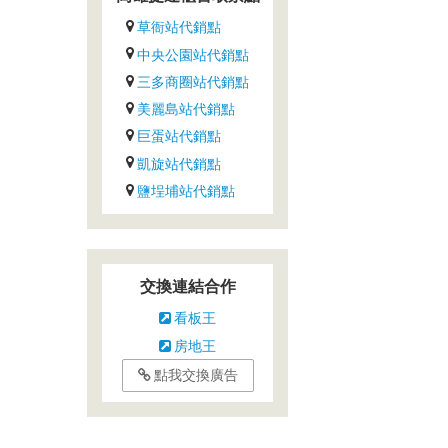
草衙站代銷點
中央公園站代銷點
三多商圈站代銷點
美麗島站代銷點
巨蛋站代銷點
凱旋站代銷點
鹽埕埔站代銷點
交換連結合作
看板王
房地王
點我交換廣告