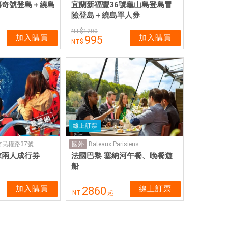
傳奇號登島＋繞島
宜蘭新福豐36號龜山島登島冒
險登島＋繞島單人券
1200
加入購買
加入購買
995
線上訂票
民權路37號
Bateaux Parisiens
國外
鯨兩人成行券
法國巴黎 塞納河午餐、晚餐遊
船
加入購買
線上訂票
2860
NT
起