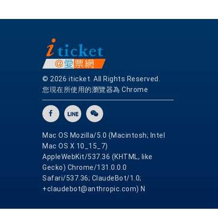
© 2026 iticket. All Rights Reserved.
您現在所使用的瀏覽器為 Chrome
Mac OS Mozilla/5.0 (Macintosh; Intel
Mac OS X 10_15_7)
AppleWebKit/537.36 (KHTML, like
Gecko) Chrome/131.0.0.0
Safari/537.36; ClaudeBot/1.0;
+claudebot@anthropic.com) N