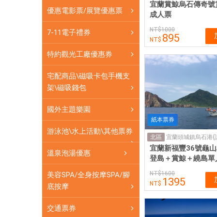
網
宜蘭賞鯨烏石傳奇號
優惠電影票/展覽優惠票
卡
成人票
可
1000
7-11電子禮券
895
即
買
特約觀光工廠優惠券
即
用
宅配商品\磁吸卡包手機支
架\磁吸錢包
國外主題樂園
紙本票券
游泳池\水上活動\其他票券
北區
宜蘭新福豐36號龜
溫泉泡湯優惠
登島＋賞鯨＋繞島單
1600
美容SPA/全身按摩SPA/腳
1395
底按摩
交通票券