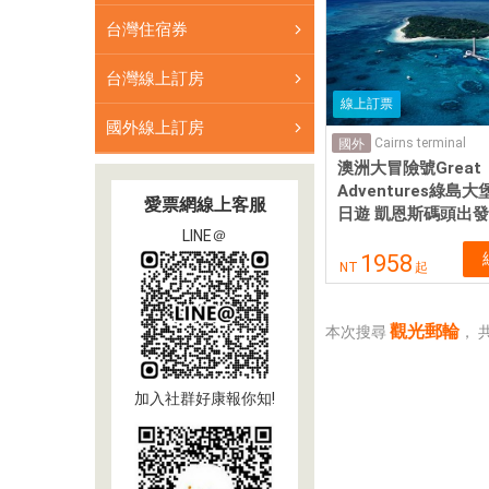
台灣住宿券
台灣線上訂房
線上訂票
國外線上訂房
Cairns terminal
國外
澳洲大冒險號Great
Adventures綠島
愛票網線上客服
日遊 凱恩斯碼頭出發
LINE＠
1958
NT
起
觀光郵輪
本次搜尋
，
加入社群好康報你知!