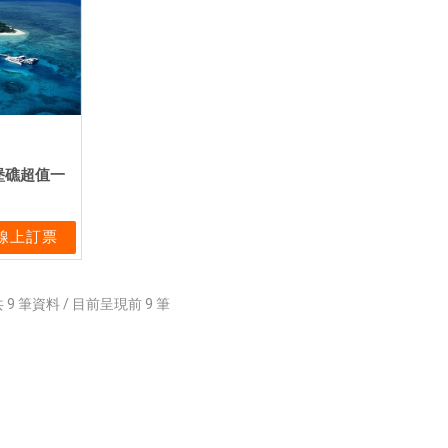
大堡礁超值一
線上訂票
共
9
筆資料 / 目前呈現前
9
筆