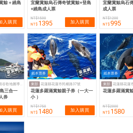
賞鯨＋繞島
宜蘭賞鯨烏石傳奇號賞鯨+登島
宜蘭賞鯨烏石
+繞島成人票
成人票
1500
1200
加入購買
加入購買
1395
995
紙本票券
紙本票券
宜蘭頭城鎮烏石港(請谷歌地圖導航:新福豐36號報到處)
花蓮縣花蓮市民權路37號
花蓮縣花蓮市
東部
東部
山島三合一
花蓮多羅滿賞鯨親子券（一大一
花蓮多羅滿賞
人券
小 ）
1750
2000
加入購買
加入購買
1480
1580