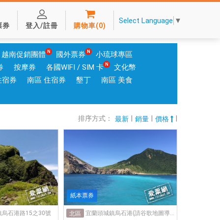
Select Language
▼
票券
登入/註冊
購物車
(
0
)
越南促銷團體
國外票券
小琉球專區
券
按摩券
各國WIFI / SIM 卡
文化幣
住宿券
南區 住宿券
墾丁
南區 美食
排序方式：
|
|
|
最新
銷量
價格
紙本票券
烏石港路15之30號
宜蘭頭城鎮烏石港(請谷歌地圖導航:新福豐36號報到處)
北區