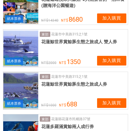
(贈海洋公園暢遊)
加入購買
8680
紙本票券
14340
花蓮市中美路315之1號
東部
花蓮鯨世界賞鯨豚生態之旅成人 雙人券
加入購買
1350
紙本票券
2000
花蓮市中美路315之1號
東部
花蓮鯨世界賞鯨豚生態之旅成人券
加入購買
688
紙本票券
1000
花蓮縣花蓮市民權路37號
東部
花蓮多羅滿賞鯨兩人成行券