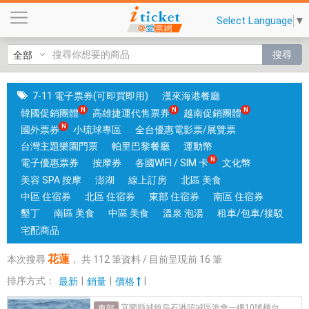
花
Select Language
▼
蓮
|
搜尋
國
旅
卡
7-11 電子票券(可即買即用)
漢來海港餐廳
門
韓國促銷團體
高雄捷運代售票券
越南促銷團體
市
國外票券
小琉球專區
全台優惠電影票/展覽票
可
台灣主題樂園門票
帕里巴黎餐廳
運動幣
核
電子優惠票券
按摩券
各國WIFI / SIM 卡
文化幣
銷
美容 SPA 按摩
澎湖
線上訂房
北區 美食
；
中區 住宿券
北區 住宿券
東部 住宿券
南區 住宿券
銷
墾丁
南區 美食
中區 美食
溫泉 泡湯
租車/包車/接駁
售
宅配商品
各
花蓮
本次搜尋
，
共
112
筆資料 / 目前呈現前
16
筆
國
實
排序方式：
|
|
|
最新
銷量
價格
體
宜蘭縣城鎮烏石港頭城區漁會一樓10號櫃台
東部