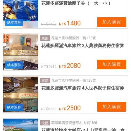
花蓮多羅滿賞鯨親子券（一大一小 ）
加入購買
1480
紙本票券
1750
花蓮市國聯里國興一街123號
東部
花蓮多羅滿汽車旅館 2人典雅商務房住宿券
加入購買
2080
紙本票券
4680
花蓮市國聯里國興一街123號
東部
花蓮多羅滿汽車旅館 4人世界親子房住宿券
加入購買
2500
紙本票券
6380
花蓮縣壽豐鄉鹽寮村山嶺18號
北區
花蓮遠雄悅來大飯店-2人山景客房一泊二食