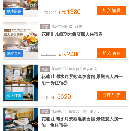
加入購買
1380
紙本票券
3000
花蓮市民國路153號
東部
花蓮非凡假期大飯店四人住宿券
加入購買
2400
紙本票券
5000
花蓮縣玉里鎮樂合里溫泉41之8
東部
花蓮 山灣水月景觀溫泉會館 景觀四人房一
泊一食住宿券
立即訂購
5620
線上訂購
NT
0
NT
花蓮縣玉里鎮樂合里溫泉41之8
東部
花蓮 山灣水月景觀溫泉會館 景觀雙人房一
泊一食住宿券