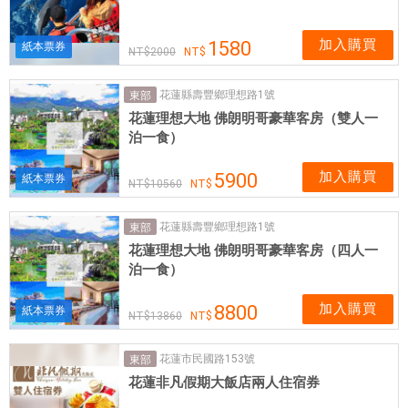
加入購買
1580
紙本票券
2000
花蓮縣壽豐鄉理想路1號
東部
花蓮理想大地 佛朗明哥豪華客房（雙人一
泊一食）
加入購買
5900
紙本票券
10560
花蓮縣壽豐鄉理想路1號
東部
花蓮理想大地 佛朗明哥豪華客房（四人一
泊一食）
加入購買
8800
紙本票券
13860
花蓮市民國路153號
東部
花蓮非凡假期大飯店兩人住宿券