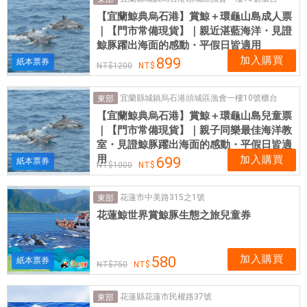
網
【宜蘭鯨典烏石港】賞鯨＋環龜山島成人票
卡
｜【門市常備現貨】｜親近湛藍海洋・見證
可
鯨豚躍出海面的感動・平假日皆適用
即
加入購買
899
紙本票券
1200
買
即
宜蘭縣城鎮烏石港頭城區漁會一樓10號櫃台
東部
用
【宜蘭鯨典烏石港】賞鯨＋環龜山島兒童票
｜【門市常備現貨】｜親子同樂最佳海洋教
室・見證鯨豚躍出海面的感動・平假日皆適
用
加入購買
699
紙本票券
1000
花蓮市中美路315之1號
東部
花蓮鯨世界賞鯨豚生態之旅兒童券
加入購買
580
紙本票券
750
花蓮縣花蓮市民權路37號
東部