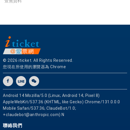
查無資料
體
網
卡
可
即
買
即
用
© 2026 iticket. All Rights Reserved.
您現在所使用的瀏覽器為 Chrome
Android 14 Mozilla/5.0 (Linux; Android 14; Pixel 8)
AppleWebKit/537.36 (KHTML, like Gecko) Chrome/131.0.0.0
Mobile Safari/537.36; ClaudeBot/1.0;
+claudebot@anthropic.com) N
聯絡我們