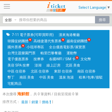
海
Select Language
▼
鮮
館
搜尋
|
國
旅
7-11 電子票券(可即買即用)
漢來海港餐廳
卡
韓國促銷團體
高雄捷運代售票券
越南促銷團體
門
國外票券
小琉球專區
全台優惠電影票/展覽票
市
台灣主題樂園門票
帕里巴黎餐廳
運動幣
可
電子優惠票券
按摩券
各國WIFI / SIM 卡
文化幣
核
美容 SPA 按摩
澎湖
線上訂房
北區 美食
銷
中區 住宿券
北區 住宿券
東部 住宿券
南區 住宿券
；
墾丁
南區 美食
中區 美食
溫泉 泡湯
租車/包車/接駁
銷
宅配商品
售
海鮮館
本次搜尋
，
共
0
筆資料 / 目前呈現前
0
筆
各
國
排序方式：
|
|
|
最新
銷量
價格
實