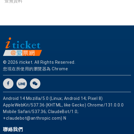
查無資料
實
體
網
卡
可
即
買
即
用
© 2026 iticket. All Rights Reserved.
您現在所使用的瀏覽器為 Chrome
Android 14 Mozilla/5.0 (Linux; Android 14; Pixel 8)
AppleWebKit/537.36 (KHTML, like Gecko) Chrome/131.0.0.0
Mobile Safari/537.36; ClaudeBot/1.0;
+claudebot@anthropic.com) N
聯絡我們