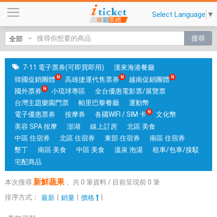
新
Select Language
▼
鮮
蔬
搜尋
果
|
國
7-11 電子票券(可即買即用)
漢來海港餐廳
旅
韓國促銷團體
高雄捷運代售票券
越南促銷團體
卡
國外票券
小琉球專區
全台優惠電影票/展覽票
門
台灣主題樂園門票
帕里巴黎餐廳
運動幣
市
電子優惠票券
按摩券
各國WIFI / SIM 卡
文化幣
可
美容 SPA 按摩
澎湖
線上訂房
北區 美食
核
中區 住宿券
北區 住宿券
東部 住宿券
南區 住宿券
銷
墾丁
南區 美食
中區 美食
溫泉 泡湯
租車/包車/接駁
；
宅配商品
銷
新鮮蔬果
本次搜尋
，
共
0
筆資料 / 目前呈現前
0
筆
售
各
排序方式：
|
|
|
最新
銷量
價格
國