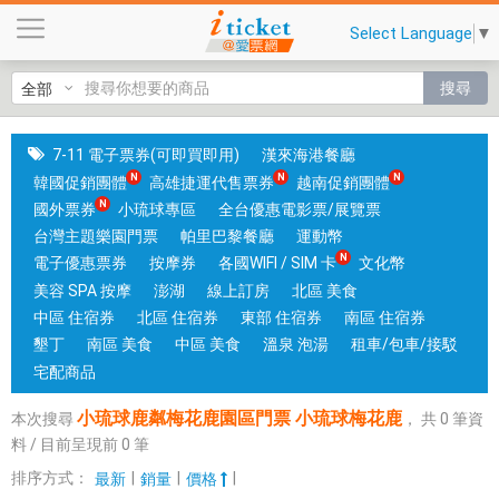
小
Select Language
▼
琉
球
搜尋
鹿
粼
梅
7-11 電子票券(可即買即用)
漢來海港餐廳
花
韓國促銷團體
高雄捷運代售票券
越南促銷團體
鹿
國外票券
小琉球專區
全台優惠電影票/展覽票
園
台灣主題樂園門票
帕里巴黎餐廳
運動幣
區
電子優惠票券
按摩券
各國WIFI / SIM 卡
文化幣
門
美容 SPA 按摩
澎湖
線上訂房
北區 美食
票
中區 住宿券
北區 住宿券
東部 住宿券
南區 住宿券
小
墾丁
南區 美食
中區 美食
溫泉 泡湯
租車/包車/接駁
琉
宅配商品
球
小琉球鹿粼梅花鹿園區門票 小琉球梅花鹿
本次搜尋
，
共
0
筆資
梅
料 / 目前呈現前
0
筆
花
鹿
排序方式：
|
|
|
最新
銷量
價格