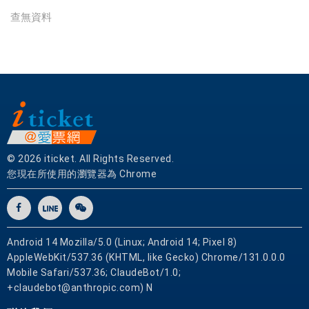
|
查無資料
銷
售
各
式
餐
券
應
有
盡
© 2026 iticket. All Rights Reserved.
有
您現在所使用的瀏覽器為 Chrome
Android 14 Mozilla/5.0 (Linux; Android 14; Pixel 8)
AppleWebKit/537.36 (KHTML, like Gecko) Chrome/131.0.0.0
Mobile Safari/537.36; ClaudeBot/1.0;
+claudebot@anthropic.com) N