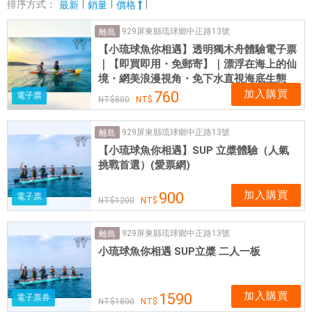
烤
排序方式：
|
|
|
最新
銷量
價格
小
929屏東縣琉球鄉中正路13號
離島
琉
【小琉球魚你相遇】透明獨木舟體驗電子票
球
｜【即買即用・免郵寄】｜漂浮在海上的仙
熊
境・網美浪漫視角・免下水直視海底生態
愛
加入購買
760
電子票
800
潛
水
929屏東縣琉球鄉中正路13號
離島
小
【小琉球魚你相遇】SUP 立槳體驗（人氣
琉
挑戰首選）(愛票網)
球
S
加入購買
900
電子票
1200
U
P
929屏東縣琉球鄉中正路13號
離島
小
小琉球魚你相遇 SUP立槳 二人一板
騎
士
租
加入購買
1590
電子票券
1800
車