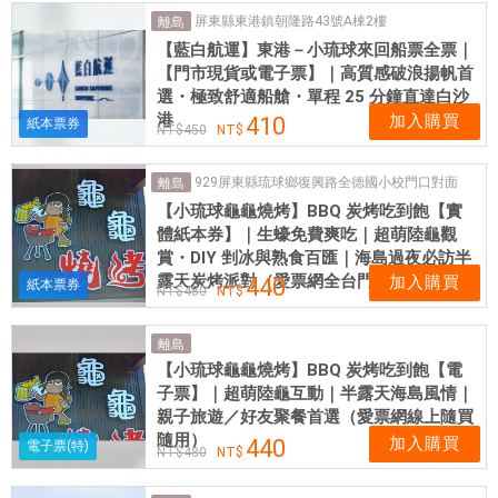
屏東縣東港鎮朝隆路43號A棟2樓
離島
【藍白航運】東港－小琉球來回船票全票｜
【門市現貨或電子票】｜高質感破浪揚帆首
選・極致舒適船艙・單程 25 分鐘直達白沙
港
加入購買
410
紙本票券
450
929屏東縣琉球鄉復興路全德國小校門口對面
離島
【小琉球龜龜燒烤】BBQ 炭烤吃到飽【實
體紙本券】｜生蠔免費爽吃｜超萌陸龜觀
賞・DIY 剉冰與熟食百匯｜海島過夜必訪半
露天炭烤派對（愛票網全台門市現貨供應）
加入購買
440
紙本票券
480
離島
【小琉球龜龜燒烤】BBQ 炭烤吃到飽【電
子票】｜超萌陸龜互動｜半露天海島風情｜
親子旅遊／好友聚餐首選（愛票網線上隨買
隨用）
加入購買
440
電子票(特)
480