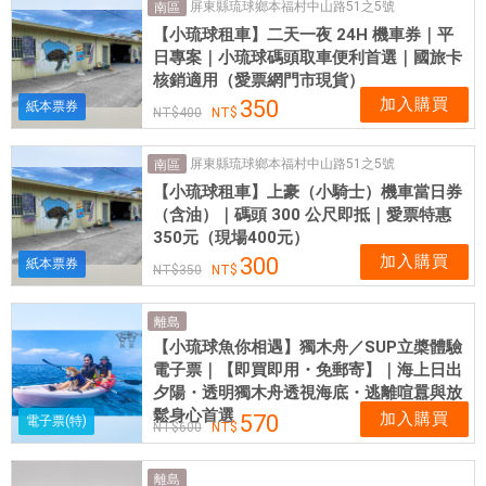
屏東縣琉球鄉本福村中山路51之5號
南區
【小琉球租車】二天一夜 24H 機車券｜平
日專案｜小琉球碼頭取車便利首選｜國旅卡
核銷適用（愛票網門市現貨）
加入購買
350
紙本票券
400
屏東縣琉球鄉本福村中山路51之5號
南區
【小琉球租車】上豪（小騎士）機車當日券
（含油）｜碼頭 300 公尺即抵｜愛票特惠
350元（現場400元）
加入購買
300
紙本票券
350
離島
【小琉球魚你相遇】獨木舟／SUP立槳體驗
電子票｜【即買即用・免郵寄】｜海上日出
夕陽・透明獨木舟透視海底・逃離喧囂與放
鬆身心首選
加入購買
570
電子票(特)
600
離島