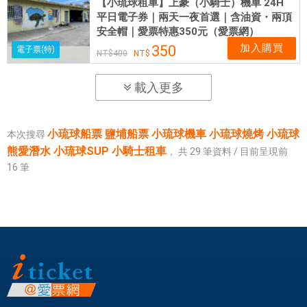
【小琉球租車】上豪（小騎士）機車 24H
平日電子券｜兩天一夜首選｜含油資・兩頂
安全帽｜愛票特惠350元（愛票網）
加入購買
350
電子票(特)
400
載入更多
小琉球船票 鹽埔船票 小琉球機車 小琉球燒烤 小琉球
本次搜尋
熊愛潛水 小琉球SUP 小騎士租車
，
共
29
筆資料 / 目前呈現前
16
筆