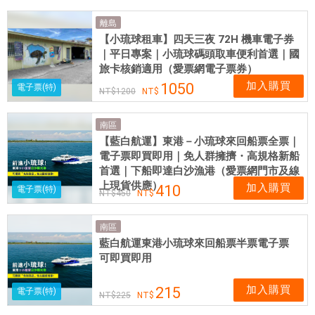
|
離島
愛
【小琉球租車】四天三夜 72H 機車電子券
票
｜平日專案｜小琉球碼頭取車便利首選｜國
網
旅卡核銷適用（愛票網電子票券）
提
加入購買
1050
電子票(特)
1200
供
各
南區
式
【藍白航運】東港－小琉球來回船票全票｜
優
電子票即買即用｜免人群擁擠・高規格新船
惠
首選｜下船即達白沙漁港（愛票網門市及線
票
上現貨供應）
加入購買
410
電子票(特)
券
450
南區
藍白航運東港小琉球來回船票半票電子票
可即買即用
加入購買
215
電子票(特)
225