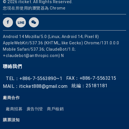
© 2026 iticket. All Rights Reserved.
您現在所使用的瀏覽器為 Chrome
Android 14 Mozilla/5.0 (Linux; Android 14; Pixel 8)
AppleWebKit/537.36 (KHTML, like Gecko) Chrome/131.0.0.0
Mobile Safari/537.36; ClaudeBot/1.0;
+claudebot@anthropic.com) N
聯絡我們
FAX：+886-7-5563215
TEL：+886-7-5563890~1
統編：25181181
MAIL：iticket888@gmail.com
廠商合作
廠商招募
廣告刊登
商戶核銷
購票須知