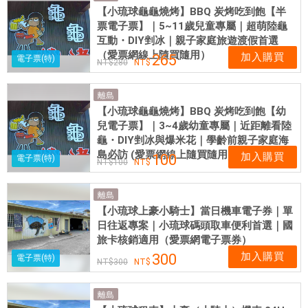
【小琉球龜龜燒烤】BBQ 炭烤吃到飽【半
票電子票】｜5~11歲兒童專屬｜超萌陸龜
互動・DIY剉冰｜親子家庭旅遊渡假首選
（愛票網線上隨買隨用）
加入購買
265
電子票(特)
280
離島
【小琉球龜龜燒烤】BBQ 炭烤吃到飽【幼
兒電子票】｜3~4歲幼童專屬｜近距離看陸
龜・DIY剉冰與爆米花｜學齡前親子家庭海
島必訪 (愛票網線上隨買隨用)
加入購買
100
電子票(特)
100
離島
【小琉球上豪小騎士】當日機車電子券｜單
日往返專案｜小琉球碼頭取車便利首選｜國
旅卡核銷適用（愛票網電子票券）
加入購買
300
電子票(特)
300
離島