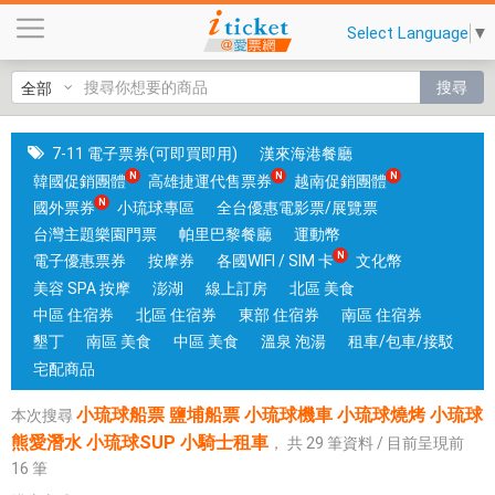
小
Select Language
▼
琉
球
搜尋
船
票
鹽
7-11 電子票券(可即買即用)
漢來海港餐廳
埔
韓國促銷團體
高雄捷運代售票券
越南促銷團體
船
國外票券
小琉球專區
全台優惠電影票/展覽票
票
台灣主題樂園門票
帕里巴黎餐廳
運動幣
小
電子優惠票券
按摩券
各國WIFI / SIM 卡
文化幣
琉
美容 SPA 按摩
澎湖
線上訂房
北區 美食
球
中區 住宿券
北區 住宿券
東部 住宿券
南區 住宿券
機
墾丁
南區 美食
中區 美食
溫泉 泡湯
租車/包車/接駁
車
宅配商品
小
小琉球船票 鹽埔船票 小琉球機車 小琉球燒烤 小琉球
本次搜尋
琉
熊愛潛水 小琉球SUP 小騎士租車
，
共
29
筆資料 / 目前呈現前
球
16
筆
燒