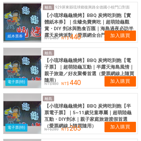
小
929屏東縣琉球鄉復興路全德國小校門口對面
離島
琉
【小琉球龜龜燒烤】BBQ 炭烤吃到飽【實
球
體紙本券】｜生蠔免費爽吃｜超萌陸龜觀
B
賞・DIY 剉冰與熟食百匯｜海島過夜必訪半
B
露天炭烤派對（愛票網全台門市現貨供應）
加入購買
440
紙本票券
480
Q
小
離島
琉
【小琉球龜龜燒烤】BBQ 炭烤吃到飽【電
球
子票】｜超萌陸龜互動｜半露天海島風情｜
燒
親子旅遊／好友聚餐首選（愛票網線上隨買
烤
隨用）
加入購買
440
電子票(特)
480
|
愛
離島
票
【小琉球龜龜燒烤】BBQ 炭烤吃到飽【半
網
票電子票】｜5~11歲兒童專屬｜超萌陸龜
提
互動・DIY剉冰｜親子家庭旅遊渡假首選
供
（愛票網線上隨買隨用）
加入購買
265
電子票(特)
各
280
式