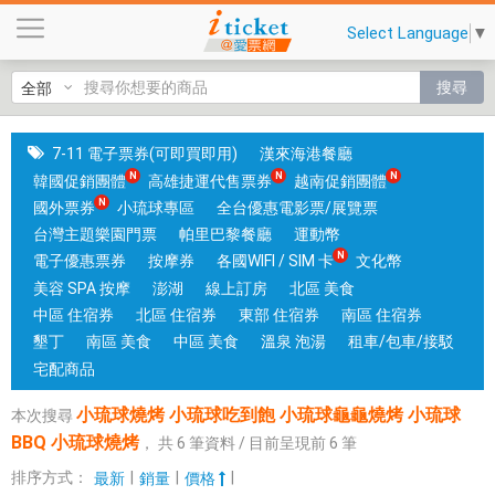
小
Select Language
▼
琉
球
搜尋
燒
烤
小
7-11 電子票券(可即買即用)
漢來海港餐廳
琉
韓國促銷團體
高雄捷運代售票券
越南促銷團體
球
國外票券
小琉球專區
全台優惠電影票/展覽票
吃
台灣主題樂園門票
帕里巴黎餐廳
運動幣
到
電子優惠票券
按摩券
各國WIFI / SIM 卡
文化幣
飽
美容 SPA 按摩
澎湖
線上訂房
北區 美食
小
中區 住宿券
北區 住宿券
東部 住宿券
南區 住宿券
琉
墾丁
南區 美食
中區 美食
溫泉 泡湯
租車/包車/接駁
球
宅配商品
龜
小琉球燒烤 小琉球吃到飽 小琉球龜龜燒烤 小琉球
本次搜尋
龜
BBQ 小琉球燒烤
，
共
6
筆資料 / 目前呈現前
6
筆
燒
烤
排序方式：
|
|
|
最新
銷量
價格