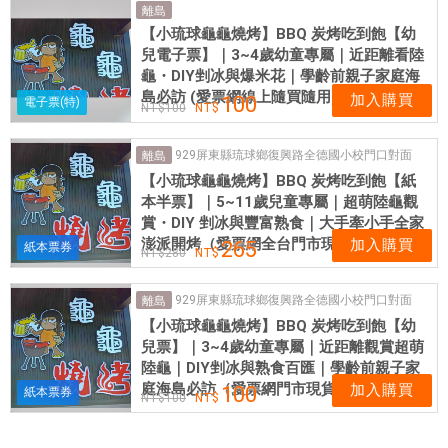
優
離島
【小琉球龜龜燒烤】BBQ 炭烤吃到飽【幼
惠
兒電子票】｜3~4歲幼童專屬｜近距離看陸
票
龜・DIY剉冰與爆米花｜學齡前親子家庭海
券
島必訪 (愛票網線上隨買隨用)
加入購買
100
電子票(特)
100
929屏東縣琉球鄉復興路全德國小校門口對面
離島
【小琉球龜龜燒烤】BBQ 炭烤吃到飽【紙
本半票】｜5~11歲兒童專屬｜超萌陸龜觀
賞・DIY 剉冰與豐富熟食｜大手牽小手全家
澎派開烤（愛票網全台門市現貨供應）
加入購買
265
紙本票券
280
929屏東縣琉球鄉復興路全德國小校門口對面
離島
【小琉球龜龜燒烤】BBQ 炭烤吃到飽【幼
兒票】｜3~4歲幼童專屬｜近距離觀賞超萌
陸龜｜DIY剉冰與熟食百匯｜學齡前親子家
庭海島必訪（愛票網門市現貨供應）
加入購買
100
紙本票券
100