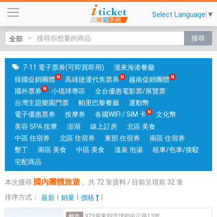
國
Select Language
▼
內
團
搜尋
體
旅
遊
7-11 電子票券(可即買即用)
漢來海港餐廳
|
韓國促銷團體
高雄捷運代售票券
越南促銷團體
台
國外票券
小琉球專區
全台優惠電影票/展覽票
中
台灣主題樂園門票
帕里巴黎餐廳
運動幣
和
電子優惠票券
按摩券
各國WIFI / SIM 卡
文化幣
高
美容 SPA 按摩
澎湖
線上訂房
北區 美食
雄
中區 住宿券
北區 住宿券
東部 住宿券
南區 住宿券
有
墾丁
南區 美食
中區 美食
溫泉 泡湯
租車/包車/接駁
實
宅配商品
體
國內團體旅遊
本次搜尋
，
共
72
筆資料 / 目前呈現前
32
筆
門
市
排序方式：
|
|
|
最新
銷量
價格
，
929屏東縣琉球鄉中正路13號
離島