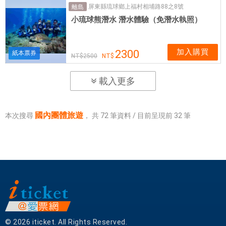
屏東縣琉球鄉上福村相埔路88之8號
離島
小琉球熊潛水 潛水體驗（免潛水執照）
加入購買
2300
紙本票券
2500
載入更多
國內團體旅遊
本次搜尋
，
共
72
筆資料 / 目前呈現前
32
筆
© 2026 iticket. All Rights Reserved.