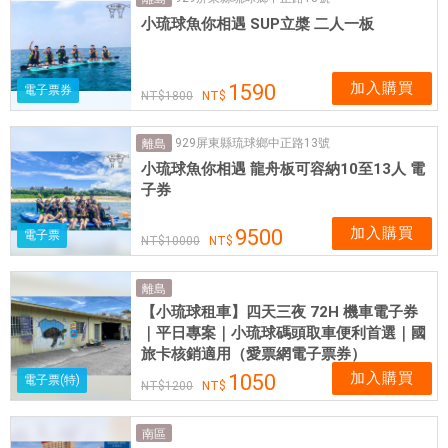
票
小琉球魚你相遇 SUP立槳 二人一板
券
可
即
加入購買
1590
電子票券
1800
買
即
929屏東縣琉球鄉中正路13號
離島
用
小琉球魚你相遇 龍舟板可容納10至13人 電
子券
加入購買
9500
電子票
10000
離島
【小琉球租車】四天三夜 72H 機車電子券
｜平日專案｜小琉球碼頭取車便利首選｜國
旅卡核銷適用（愛票網電子票券）
加入購買
1050
電子票(特)
1200
南區