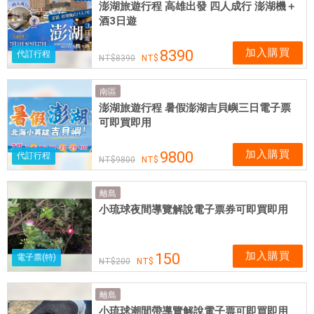
澎湖旅遊行程 高雄出發 四人成行 澎湖機＋
酒3日遊
加入購買
8390
代訂行程
8390
南區
澎湖旅遊行程 暑假澎湖吉貝嶼三日電子票
可即買即用
加入購買
9800
代訂行程
9800
離島
小琉球夜間導覽解說電子票券可即買即用
加入購買
150
電子票(特)
200
離島
小琉球潮間帶導覽解說電子票可即買即用