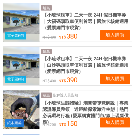
離島
【小琉球租車】二天一夜 24H 假日機車券
｜大福碼頭取車便利首選｜國旅卡核銷適用
（愛票網門市現貨）
加入購買
380
電子票(特)
400
離島
【小琉球租車】二天一夜 24H 假日機車券
｜白沙碼頭取車便利首選｜國旅卡核銷適用
（愛票網門市現貨）
加入購買
390
電子票(特)
400
依解說人員告知
離島
【小琉球生態體驗】潮間帶導覽解說｜專業
認證導員帶領｜近距離探索海洋生態｜熱門
必玩環島行程 (愛票網實體門市/線上現貨供
應)
加入購買
150
紙本票券
200