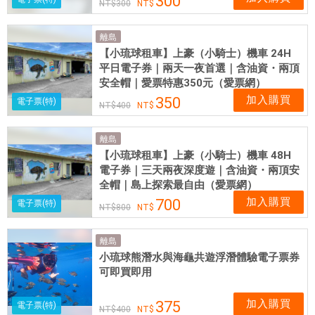
300
300
離島
【小琉球租車】上豪（小騎士）機車 24H
平日電子券｜兩天一夜首選｜含油資・兩頂
安全帽｜愛票特惠350元（愛票網）
加入購買
350
電子票(特)
400
離島
【小琉球租車】上豪（小騎士）機車 48H
電子券｜三天兩夜深度遊｜含油資・兩頂安
全帽｜島上探索最自由（愛票網）
加入購買
700
電子票(特)
800
離島
小琉球熊潛水與海龜共遊浮潛體驗電子票券
可即買即用
加入購買
375
電子票(特)
400