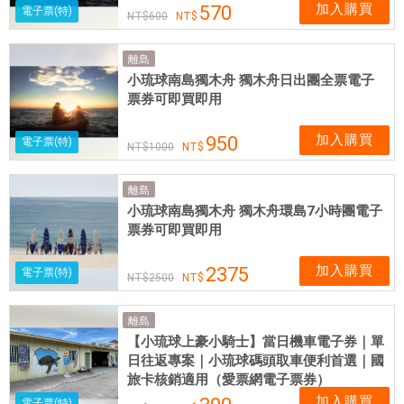
加入購買
570
電子票(特)
600
離島
小琉球南島獨木舟 獨木舟日出團全票電子
票券可即買即用
加入購買
950
電子票(特)
1000
離島
小琉球南島獨木舟 獨木舟環島7小時團電子
票券可即買即用
加入購買
2375
電子票(特)
2500
離島
【小琉球上豪小騎士】當日機車電子券｜單
日往返專案｜小琉球碼頭取車便利首選｜國
旅卡核銷適用（愛票網電子票券）
加入購買
電子票(特)