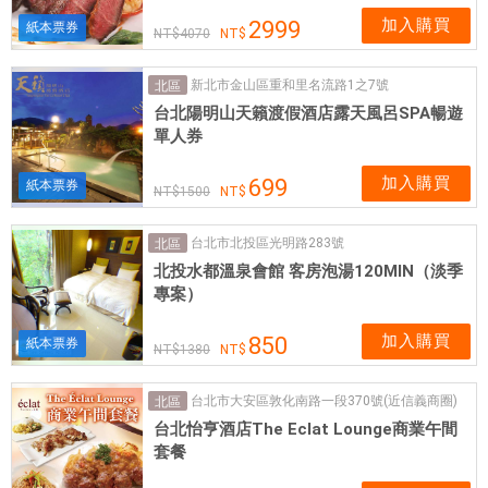
加入購買
2999
紙本票券
4070
新北市金山區重和里名流路1之7號
北區
台北陽明山天籟渡假酒店露天風呂SPA暢遊
單人券
加入購買
699
紙本票券
1500
台北市北投區光明路283號
北區
北投水都溫泉會館 客房泡湯120MIN（淡季
專案）
加入購買
850
紙本票券
1380
台北市大安區敦化南路一段370號(近信義商圈)
北區
台北怡亨酒店The Eclat Lounge商業午間
套餐