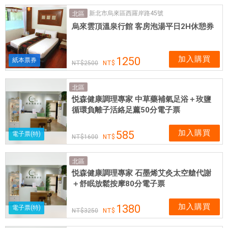
新北市烏來區西羅岸路45號
北區
烏來雲頂溫泉行館 客房泡湯平日2H休憩券
加入購買
1250
紙本票券
2500
北區
悦森健康調理專家 中草藥補氣足浴＋玫鹽
循環負離子活絡足薰50分電子票
加入購買
585
電子票(特)
1600
北區
悦森健康調理專家 石墨烯艾灸太空艙代謝
＋舒眠放鬆按摩80分電子票
加入購買
1380
電子票(特)
3250