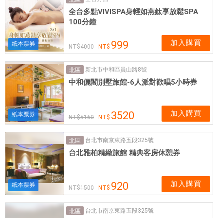
網
全台多點VIVISPA身輕如燕鈦享放鬆SPA
卡
100分鐘
可
即
加入購買
999
紙本票券
4000
買
即
新北市中和區員山路8號
北區
用
中和儷閣別墅旅館-6人派對歡唱5小時券
加入購買
3520
紙本票券
5160
台北市南京東路五段325號
北區
台北雅柏精緻旅館 精典客房休憩券
加入購買
920
紙本票券
1500
台北市南京東路五段325號
北區