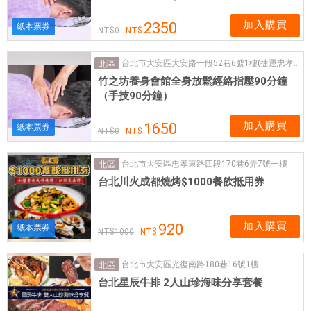
加入購買
2350
紙本票券
0
台北市大安區大安路一段52巷6號1樓(捷運忠孝復興站4號出口)
北區
竹之坊養身會館全身放鬆經絡指壓90分鐘
（手技90分鐘）
加入購買
1650
紙本票券
0
台北市大安區忠孝東路四段170巷6弄7號一樓
北區
台北川火成都燒烤$1000餐飲抵用券
加入購買
920
紙本票券
1000
台北市大安區光復南路180巷16號1樓
北區
台北星辰牛排 2人山珍海味分享套餐