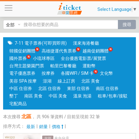
北
Select Language
▼
區
|
搜尋
國
旅
卡
7-11 電子票券(可即買即用)
漢來海港餐廳
門
韓國促銷團體
高雄捷運代售票券
越南促銷團體
市
國外票券
小琉球專區
全台優惠電影票/展覽票
可
台灣主題樂園門票
帕里巴黎餐廳
運動幣
核
電子優惠票券
按摩券
各國WIFI / SIM 卡
文化幣
銷
美容 SPA 按摩
澎湖
線上訂房
北區 美食
；
中區 住宿券
北區 住宿券
東部 住宿券
南區 住宿券
銷
墾丁
南區 美食
中區 美食
溫泉 泡湯
租車/包車/接駁
售
宅配商品
各
北區
本次搜尋
，
共
906
筆資料 / 目前呈現前
32
筆
國
實
排序方式：
|
|
|
最新
銷量
價格
體
全台分店
北區