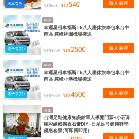
加入購買
540
紙本票券
658
中區
幸運星租車福斯T5八人座休旅車包車台中
南區 霧峰桃園機場接送
加入購買
2500
電子票(特)
2500
中區
幸運星租車福斯T5八人座休旅車包車台中
南區 霧峰小港機場接送
加入購買
4600
電子票(特)
4600
東部
台灣足鞋健康知識館單人導覽門票+小石膏
腳彩繪或擴香石膏DIY+日系足弓健康鞋墊
優惠套票(可即買即用)
加入購買
電子票(特)