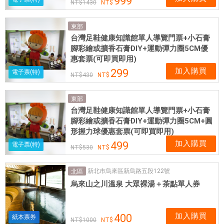
999
1430
東部
台灣足鞋健康知識館單人導覽門票+小石膏
腳彩繪或擴香石膏DIY+運動彈力圈5CM優
惠套票(可即買即用)
加入購買
299
電子票(特)
430
東部
台灣足鞋健康知識館單人導覽門票+小石膏
腳彩繪或擴香石膏DIY+運動彈力圈5CM+圓
形握力球優惠套票(可即買即用)
加入購買
499
電子票(特)
530
新北市烏來區新烏路五段122號
北區
烏來山之川溫泉 大眾裸湯＋茶點單人券
加入購買
400
紙本票券
1000