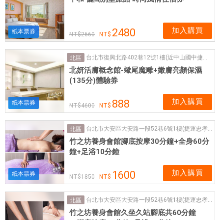
加入購買
2480
紙本票券
2660
台北市復興北路402巷12號1樓(近中山國中捷運站)
北區
北妍活膚概念館-蠍尾魔雕+嫩膚亮顏保濕
(135分)體驗券
加入購買
888
紙本票券
4600
台北市大安區大安路一段52巷6號1樓(捷運忠孝復興站4號出口)
北區
竹之坊養身會館腳底按摩30分鐘+全身60分
鐘+足浴10分鐘
加入購買
1600
紙本票券
1850
台北市大安區大安路一段52巷6號1樓(捷運忠孝復興站4號出口)
北區
竹之坊養身會館久坐久站腳底共60分鐘