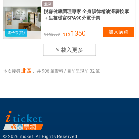
北區
悦森健康調理專家 全身韻律精油深層按摩
＋生薑暖宮SPA90分電子票
加入購買
1350
電子票(特)
2650
載入更多
北區
本次搜尋
，
共
906
筆資料 / 目前呈現前
32
筆
© 2026 iticket. All Rights Reserved.