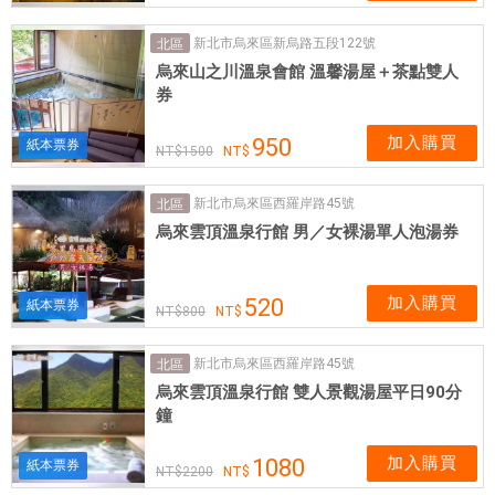
新北市烏來區新烏路五段122號
北區
烏來山之川溫泉會館 溫馨湯屋＋茶點雙人
券
加入購買
950
紙本票券
1500
新北市烏來區西羅岸路45號
北區
烏來雲頂溫泉行館 男／女裸湯單人泡湯券
加入購買
520
紙本票券
800
新北市烏來區西羅岸路45號
北區
烏來雲頂溫泉行館 雙人景觀湯屋平日90分
鐘
加入購買
1080
紙本票券
2200